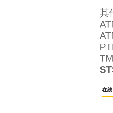
其
A
A
P
T
S
在线