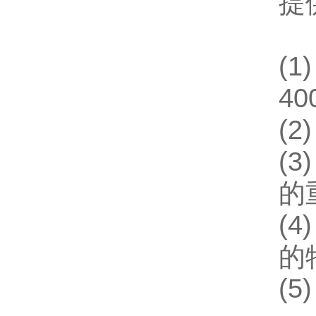
提
(
40
(
(
的
(4
的
(5