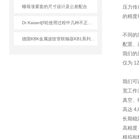
螺母涨紧套的尺寸设计及公差配合
压力传
的精度
Dr.Kaiser砂轮使用过程中几种不正常现象的解析
不同的
德国KBK金属波纹管联轴器KB1系列的安装操作说明
配置、
我们的
仅为 
我们可
宽工作温
真空、
高达 4,
长期稳
高精度 –
模拟和