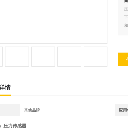
简
和
还
详情
其他品牌
应用
tek 压力传感器