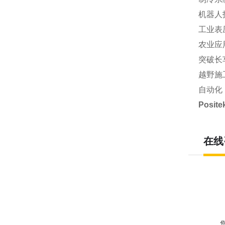
机器人
工业表
农业应
突破长
越野施
自动化
Posi
在线