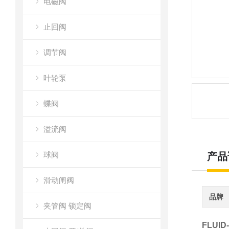
电磁阀
止回阀
调节阀
叶轮泵
蝶阀
溢流阀
球阀
产品
滑动闸阀
品牌
夹管阀 锁定阀
FLUI