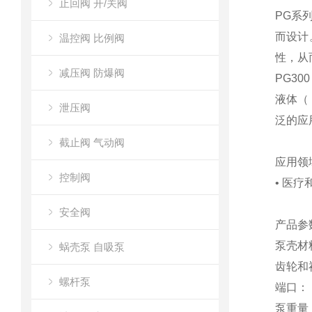
止回阀 开/关阀
PG系
而设计
温控阀 比例阀
性，从
减压阀 防爆阀
PG30
液体（
泄压阀
泛的应
截止阀 气动阀
应用领
控制阀
• 医疗
安全阀
产品参
泵壳材
蜗壳泵 自吸泵
齿轮和衬
螺杆泵
端口： 1
泵重量： (