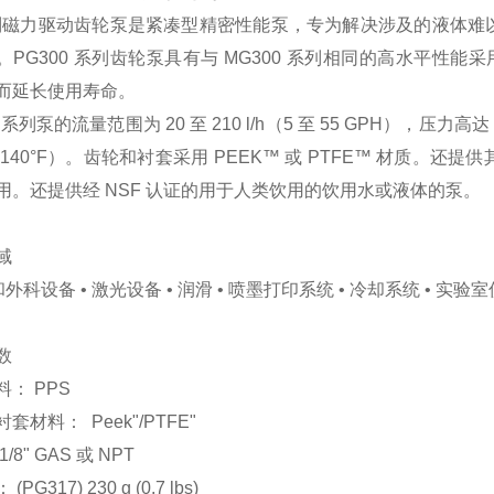
列磁力驱动齿轮泵是紧凑型精密性能泵，专为解决涉及的液体难
。PG300 系列齿轮泵具有与 MG300 系列相同的高水平性能
而延长使用寿命。
0 系列泵的流量范围为 20 至 210 l/h（5 至 55 GPH），压力高达 
 140°F）。齿轮和衬套采用 PEEK™ 或 PTFE™ 材质
用。还提供经 NSF 认证的用于人类饮用的饮用水或液体的泵。
域
和外科设备 • 激光设备 • 润滑 • 喷墨打印系统 • 冷却系统 • 实验室仪
数
料： PPS
套材料： Peek"/PTFE"
/8" GAS 或 NPT
PG317) 230 g (0.7 lbs)