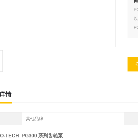
简
P
P
级
命
详情
其他品牌
D-O-TECH PG300 系列齿轮泵