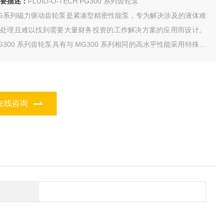
要描述：
FLUID-O-TECH PG300 系列齿轮泵
G系列磁力驱动齿轮泵是紧凑型精密性能泵，专为解决涉及的液体难
以处理且难以找到需要大量财务投资的工作解决方案的应用而设计。
G300 系列齿轮泵具有与 MG300 系列相同的高水平性能采用特殊等
的 PPS 制成，可提供最大的多功能性和机械特性，从而延长使用寿
。
在线咨询