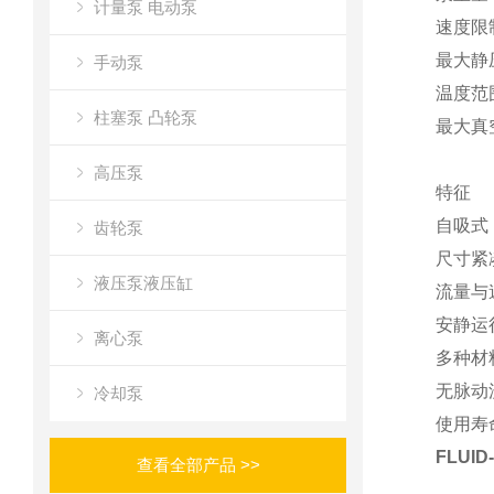
计量泵 电动泵
速度限制
最大静压 
手动泵
温度范围 
柱塞泵 凸轮泵
最大真空 
高压泵
特征
自吸式
齿轮泵
尺寸紧
液压泵液压缸
流量与
安静运
离心泵
多种材
无脉动
冷却泵
使用寿
FLUI
查看全部产品 >>