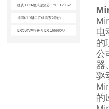
​捷克 ECIA桥式整流器 TYP U 230-230V/1A 应用
M
德国KTR进口联轴器系列简介
M
电
EROWA虎钳夹具 ER-155580型
的
公
器
驱
M
的
M