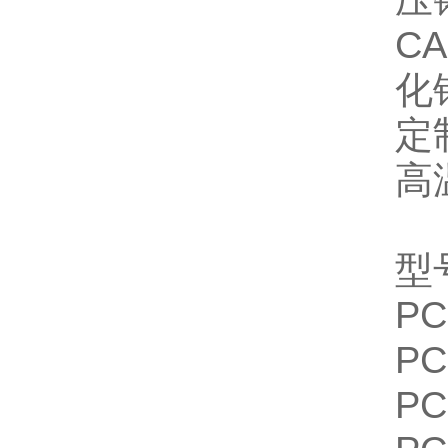
压
C
化
定
高
型
PC
PC
PC