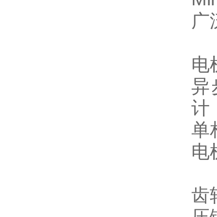
广
电
异
计
单
电
齿