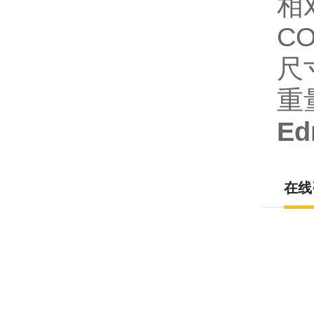
相对
C
尺寸
重
E
在线