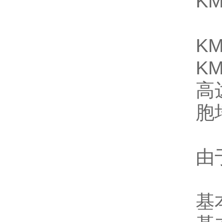
KM
KM
K
高
胞
由
基