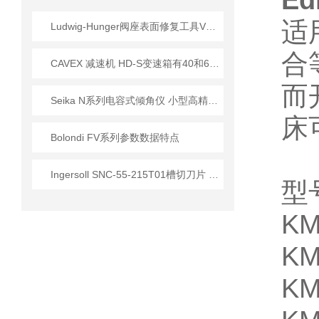
E
适
Ludwig-Hunger阀座表面修复工具VDS1A系列参数介绍
合
CAVEX 减速机 HD-S变速箱有40和63两种尺寸
而
Seika N系列电容式倾角仪 小型高精度工业测角解决方案
床
Bolondi FV系列参数数据特点
Ingersoll SNC-55-215T01槽切刀片 船舶管件加工应用
型
KM
KM
KM