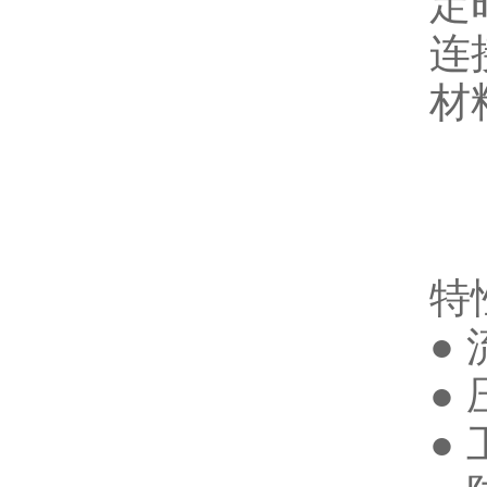
定
连
材
内
密
特
● 
● 
● 