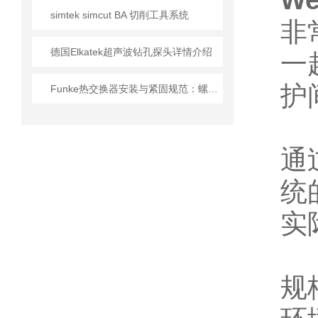
We
simtek simcut BA 切削工具系统
非
德国Elkatek超声波钻孔探头详情介绍
一
护
Funke热交换器安装与紧固规范：螺栓扭矩顺序与密封垫更换的实操细节
通
统
实
规