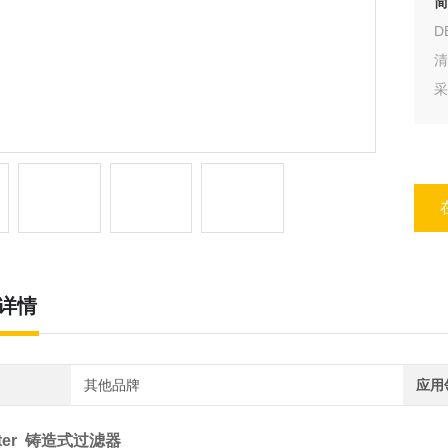
简
D
采
详情
其他品牌
应用
filter 铸造式过滤器