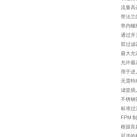
流量高达
带法兰的
带内螺纹的
通过开
双过滤
最大允许
允许最高
用于进入
无需特
滤篮插
不锈钢筛篮
标准过滤
FPM
根据良
可选的