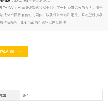
要描述：
deltafilter 铸造式过滤器
ELTA-OV 系列单篮铸造式过滤器提供了一种经济高效的方法，用于
清洁液体或回收有价值的固体，以及保护管道和配件。紧凑型过滤器
用铸造结构，配有高品质不锈钢滤网篮插件。
在线咨询
领域
综合