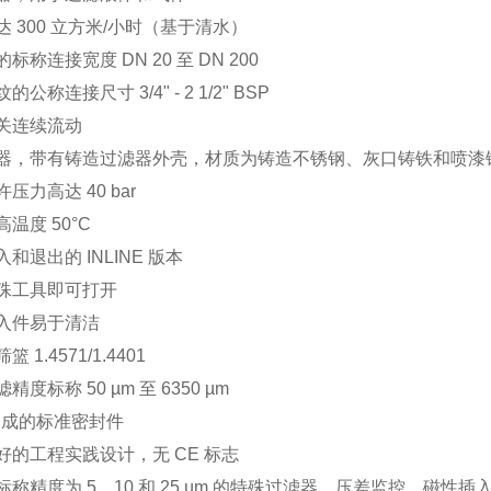
 300 立方米/小时（基于清水）
标称连接宽度 DN 20 至 DN 200
公称连接尺寸 3/4" - 2 1/2" BSP
关连续流动
器，带有铸造过滤器外壳，材质为铸造不锈钢、灰口铸铁和喷漆
压力高达 40 bar
温度 50°C
和退出的 INLINE 版本
殊工具即可打开
入件易于清洁
 1.4571/1.4401
精度标称 50 µm 至 6350 µm
 制成的标准密封件
好的工程实践设计，无 CE 标志
标称精度为 5、10 和 25 µm 的特殊过滤器、压差监控、磁性