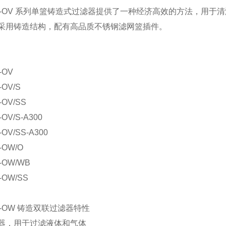
TA-OV 系列单篮铸造式过滤器提供了一种经济高效的方法，用
采用铸造结构，配有高品质不锈钢滤网篮插件。
-OV
-OV/S
-OV/SS
-OV/S-A300
-OV/SS-A300
-OW/O
-OW/WB
-OW/SS
A-OW 铸造双联过滤器特性
器，用于过滤液体和气体