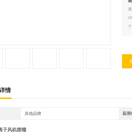
简
离
V
个
中
详情
其他品牌
应用
x 离子风机喷嘴