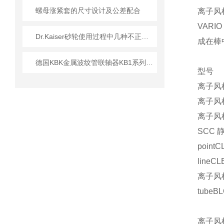
螺母涨紧套的尺寸设计及公差配合
离子风
VAR
Dr.Kaiser砂轮使用过程中几种不正常现象的解析
成在棒
德国KBK金属波纹管联轴器KB1系列的安装操作说明
型号
离子风机
离子风机
离子风机
SCC
point
lineC
离子风机
tubeB
离子风机