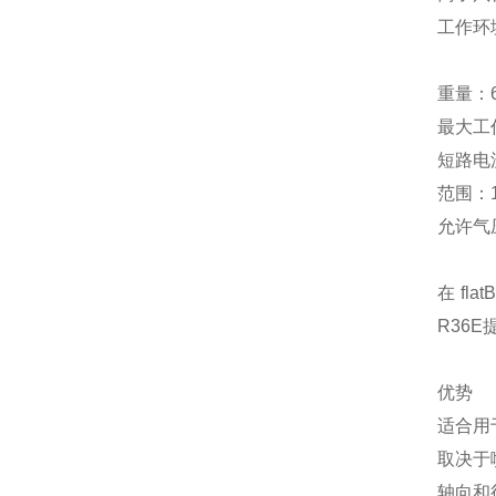
工作环境
0..
重量：
最大工
短路电流
范围：10
允许气压
在 f
R36
优势
适合用
取决于喷
轴向和