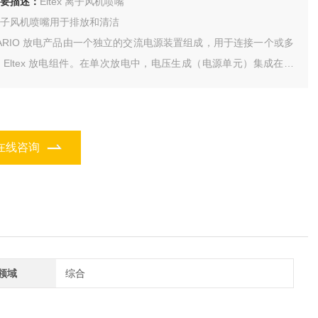
要描述：
Eltex 离子风机喷嘴
子风机喷嘴用于排放和清洁
ARIO 放电产品由一个独立的交流电源装置组成，用于连接一个或多
 Eltex 放电组件。在单次放电中，电压生成（电源单元）集成在棒
。
在线咨询
领域
综合