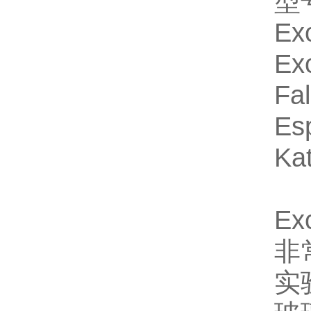
型
Ex
Exc
Fa
Es
Ka
Ex
非
实