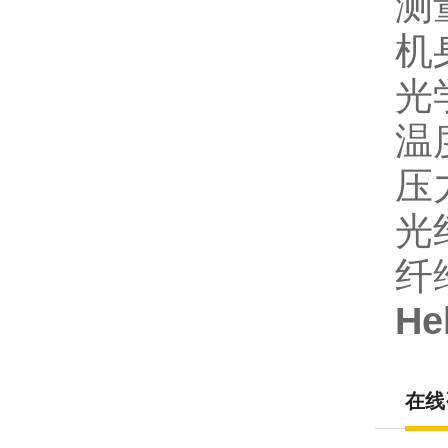
测
机
光
温
压
光
纤
H
在线