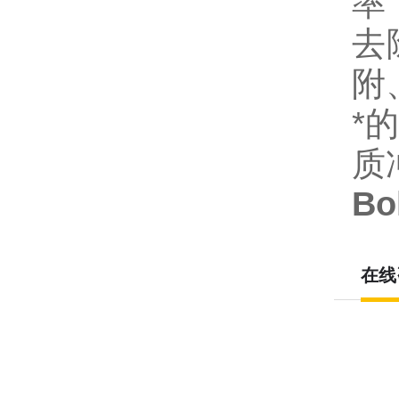
率
去
附
*
质
B
在线