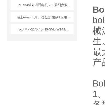
EMRAX轴向磁通电机 208系列参数介绍
B
瑞士maxon 用于动态运动控制应用的直流电机选择
b
械
hyco MPRZ75.45-H6-SVE-W14四缸隔膜连杆泵
生
最
产
Bo
1
各