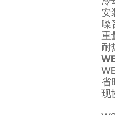
冷
安
噪
重
耐
W
W
省
现