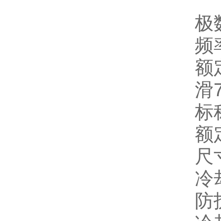
极
频
额
滑
标
额
尺
冷
防