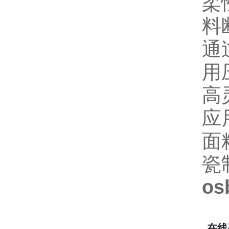
柔
料
通
用
高
应
面
瓷
o
在线