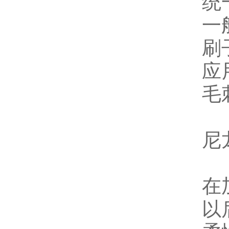
统
一
刷
应
毛
尼
在
以