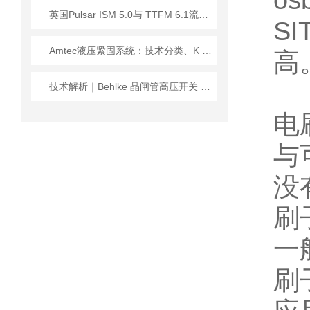
o
英国Pulsar ISM 5.0与 TTFM 6.1流量计技术解析
S
Amtec液压紧固系统：技术分类、K 系列深度解析与主流型号指南
高
技术解析｜Behlke 晶闸管高压开关 80-200-SCR：TTL 触发下的高压切换利器
电
与
没
刷
一
刷