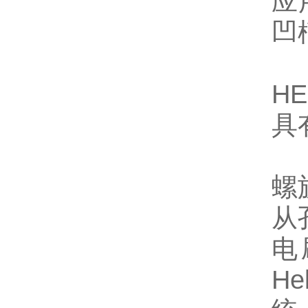
应
凹
H
具
螺
从
电
H