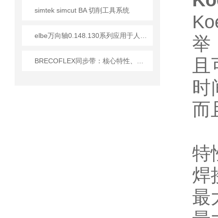
K
simtek simcut BA 切削工具系统
K
elbe万向轴0.148.130系列应用于人造板砂光机介绍
举
且
BRECOFLEX同步带：核心特性、型号规格及化工行业适配方案
时
而
特
焊接
最