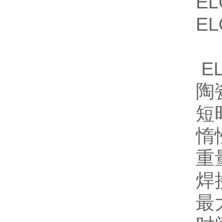
EL
EL
E
陶
短
惰
重
焊
最