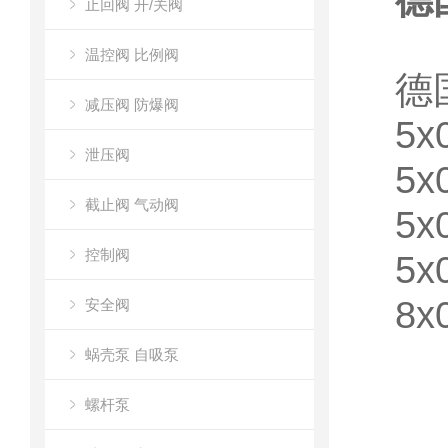
德
止回阀 开/关阀
温控阀 比例阀
德
减压阀 防爆阀
5x
泄压阀
5x
截止阀 气动阀
5x
控制阀
5x
8x
安全阀
蜗壳泵 自吸泵
螺杆泵