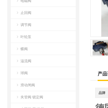
电磁阀
止回阀
调节阀
叶轮泵
蝶阀
溢流阀
球阀
产品
滑动闸阀
品牌
夹管阀 锁定阀