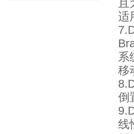
且
适
7.
B
系
移
8.
倒
9.
线