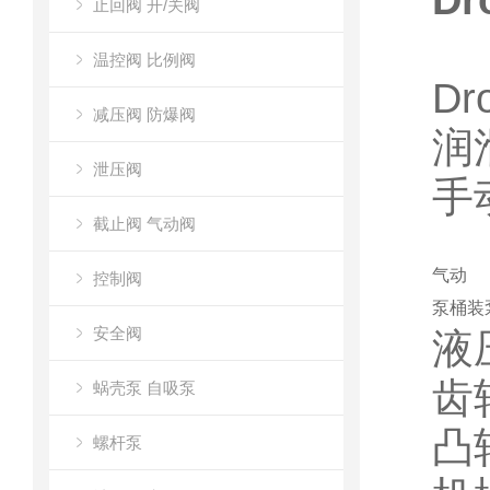
Dr
止回阀 开/关阀
温控阀 比例阀
D
减压阀 防爆阀
润
泄压阀
手
截止阀 气动阀
气动
控制阀
泵
桶装
安全阀
液
齿
蜗壳泵 自吸泵
凸
螺杆泵