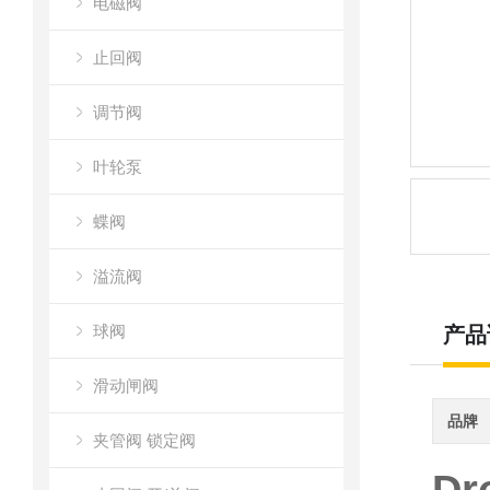
电磁阀
止回阀
调节阀
叶轮泵
蝶阀
溢流阀
球阀
产品
滑动闸阀
品牌
夹管阀 锁定阀